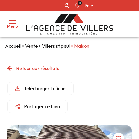
0
Fr
Menu
Accueil
Vente
Villers st paul
Maison
accueil
notre
Retour aux résultats
agence
nos
ventes
Télécharger la fiche
estimation
Partager ce bien
alerte
e-
mail
contact